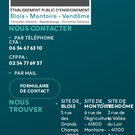
NOUS CONTACTER
PAR TÉLÉPHONE
CFA :
06 34 67 63 10
CFPPA :
02 54 77 69 37
PAR MAIL
FORMULAIRE
DE CONTACT
NOUS
SITE DE
SITE DE
SITE DE
BLOIS
MONTOIRE
VENDÔME
TROUVER
5 rue
6 rue de
3 rue de
des
l’Agriculture
la Vallée
Grands
– 41800
du Loir
Champs
Montoire-
– 41100