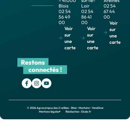
– 41000
sur-le-
Areines
Blois
Loir
02 54
02 54
02 54
67 44
56 49
86 41
00
00
00
Voir
Voir
Voir
sur
sur
sur
une
une
une
carte
carte
carte
Restons
connectés !
© 2026 Agrocampus des 2 vallées - Blois • Montoire • Vendôme
Mentions légales
Réalisation : Ekole.fr