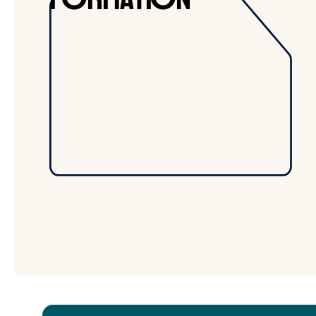
BLOIS
APPRENTISSAGE
CAPa Jardinier Paysagiste
AMÉNAGEMENTS PAYSAGERS
VOIR LA FORMATION