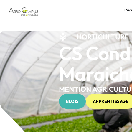
L'A
HORTICULTURE 
CS Condu
Maraich
MENTION AGRICULTU
BLOIS
APPRENTISSAGE