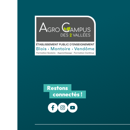
Restons
connectés !