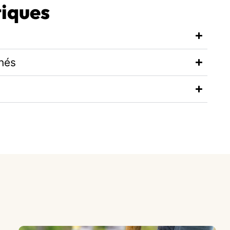
tiques
hés