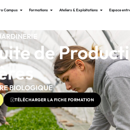
gro Campus
Formations
Ateliers & Exploitations
Espace entr
JARDINERIE
ite de Product
ères
RE BIOLOGIQUE
TÉLÉCHARGER LA FICHE FORMATION