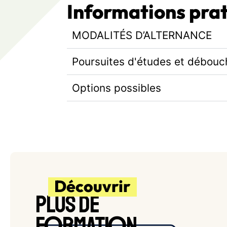
Informations pra
MODALITÉS D’ALTERNANCE
Poursuites d'études et débouc
Options possibles
Découvrir
PLUS DE
O
O
F
RMATI
N