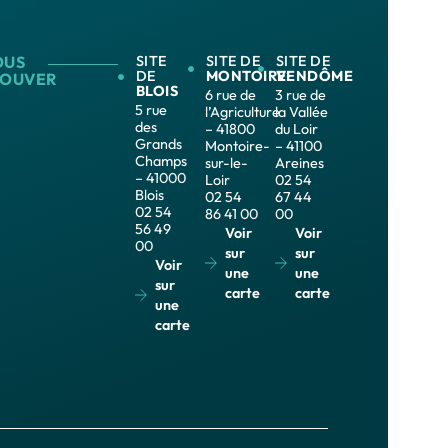
OUS
SITE
SITE DE
SITE DE
DE
MONTOIRE
VENDÔME
ROUVER
BLOIS
6 rue de
3 rue de
5 rue
l’Agriculture
la Vallée
des
– 41800
du Loir
Grands
Montoire-
– 41100
Champs
sur-le-
Areines
– 41000
Loir
02 54
Blois
02 54
67 44
02 54
86 41 00
00
56 49
Voir
Voir
00
sur
sur
Voir
une
une
sur
carte
carte
une
carte