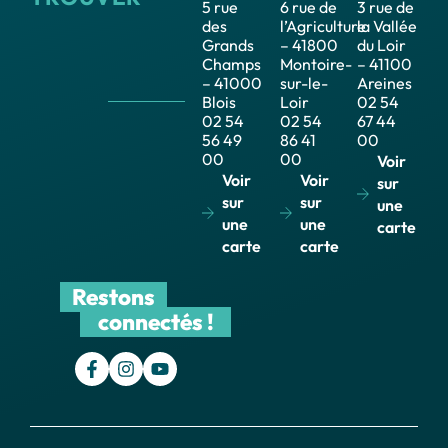
5 rue
6 rue de
3 rue de
des
l’Agriculture
la Vallée
Grands
– 41800
du Loir
Champs
Montoire-
– 41100
– 41000
sur-le-
Areines
Blois
Loir
02 54
02 54
02 54
67 44
56 49
86 41
00
00
00
Voir
Voir
Voir
sur
sur
sur
une
une
une
carte
carte
carte
Restons
connectés !