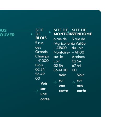
OUS
SITE
SITE DE
SITE DE
DE
MONTOIRE
VENDÔME
ROUVER
BLOIS
6 rue de
3 rue de
5 rue
l’Agriculture
la Vallée
des
– 41800
du Loir
Grands
Montoire-
– 41100
Champs
sur-le-
Areines
– 41000
Loir
02 54
Blois
02 54
67 44
02 54
86 41 00
00
56 49
Voir
Voir
00
sur
sur
Voir
une
une
sur
carte
carte
une
carte