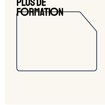
PLUS DE
O
O
F
RMATI
N
BLOIS
APPRENTISSAGE
CAPa Jardinier Paysagiste
AMÉNAGEMENTS PAYSAGERS
VOIR LA FORMATION