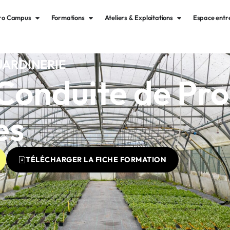
gro Campus
Formations
Ateliers & Exploitations
Espace entr
JARDINERIE
Conduite de Pro
es
TÉLÉCHARGER LA FICHE FORMATION