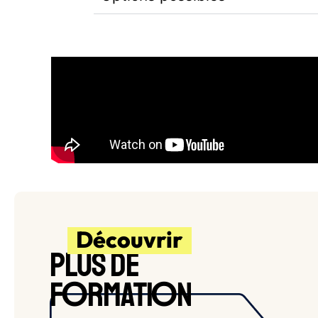
Découvrir
PLUS DE
O
O
F
RMATI
N
BLOIS
APPRENTISSAGE