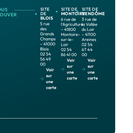
OUS
SITE
SITE DE
SITE DE
DE
MONTOIRE
VENDÔME
ROUVER
BLOIS
6 rue de
3 rue de
5 rue
l’Agriculture
la Vallée
des
– 41800
du Loir
Grands
Montoire-
– 41100
Champs
sur-le-
Areines
– 41000
Loir
02 54
Blois
02 54
67 44
02 54
86 41 00
00
56 49
Voir
Voir
00
sur
sur
Voir
une
une
sur
carte
carte
une
carte