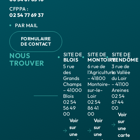
CFPPA :
02 54 77 69 37
PAR MAIL
FORMULAIRE
DE CONTACT
NOUS
SITE DE
SITE DE
SITE DE
BLOIS
MONTOIRE
VENDÔME
TROUVER
5 rue
6 rue de
3 rue de
des
l’Agriculture
la Vallée
Grands
– 41800
du Loir
Champs
Montoire-
– 41100
– 41000
sur-le-
Areines
Blois
Loir
02 54
02 54
02 54
67 44
56 49
86 41
00
00
00
Voir
Voir
Voir
sur
sur
sur
une
une
une
carte