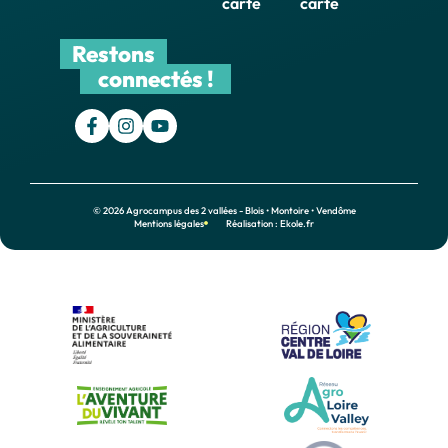
carte
carte
Restons
connectés !
© 2026 Agrocampus des 2 vallées - Blois • Montoire • Vendôme
Mentions légales
Réalisation : Ekole.fr