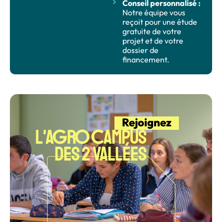
Conseil personnalisé :
Notre équipe vous
reçoit pour une étude
gratuite de votre
projet et de votre
dossier de
financement.
Rejoignez
G
O
C
L'A
R
AMPUS
DES 2 VALLÉES