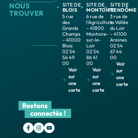
NOUS
SITE DE
SITE DE
SITE DE
BLOIS
MONTOIRE
VENDÔME
TROUVER
5 rue
6 rue de
3 rue de
des
l’Agriculture
la Vallée
Grands
– 41800
du Loir
Champs
Montoire-
– 41100
– 41000
sur-le-
Areines
Blois
Loir
02 54
02 54
02 54
67 44
56 49
86 41
00
00
00
Voir
Voir
Voir
sur
sur
sur
une
une
une
carte
carte
carte
Restons
connectés !