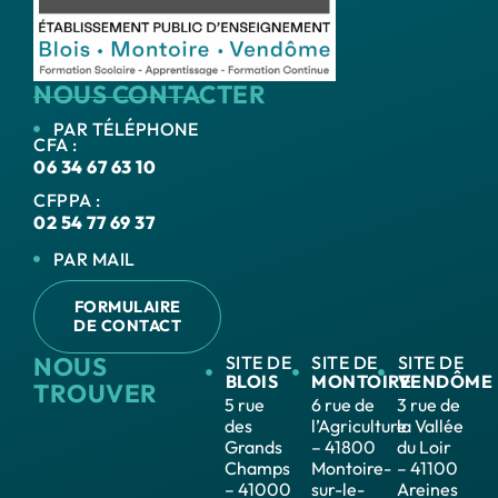
NOUS CONTACTER
PAR TÉLÉPHONE
CFA :
06 34 67 63 10
CFPPA :
02 54 77 69 37
PAR MAIL
FORMULAIRE
DE CONTACT
NOUS
SITE DE
SITE DE
SITE DE
BLOIS
MONTOIRE
VENDÔME
TROUVER
5 rue
6 rue de
3 rue de
des
l’Agriculture
la Vallée
Grands
– 41800
du Loir
Champs
Montoire-
– 41100
– 41000
sur-le-
Areines