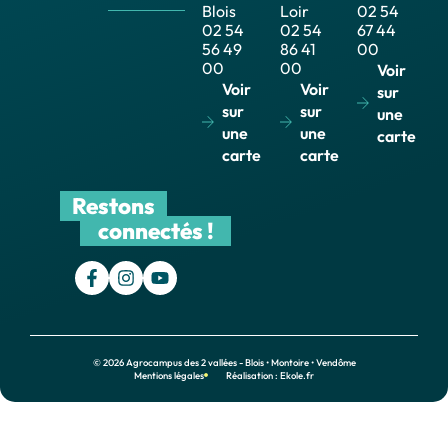
Blois
Loir
02 54
02 54
02 54
67 44
56 49
86 41
00
00
00
Voir
Voir
Voir
sur
sur
sur
une
une
une
carte
carte
carte
Restons
connectés !
© 2026 Agrocampus des 2 vallées - Blois • Montoire • Vendôme
Mentions légales
Réalisation : Ekole.fr