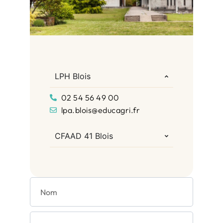
LPH Blois
02 54 56 49 00
lpa.blois@educagri.fr
CFAAD 41 Blois