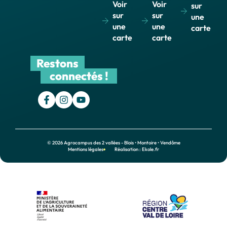
Voir
Voir
sur
sur
sur
une
une
une
carte
carte
carte
Restons
connectés !
© 2026 Agrocampus des 2 vallées - Blois • Montoire • Vendôme
Mentions légales
Réalisation : Ekole.fr