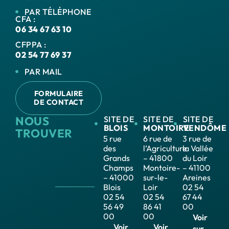
PAR TÉLÉPHONE
CFA :
06 34 67 63 10
CFPPA :
02 54 77 69 37
PAR MAIL
FORMULAIRE
DE CONTACT
NOUS
SITE DE
SITE DE
SITE DE
BLOIS
MONTOIRE
VENDÔME
TROUVER
5 rue
6 rue de
3 rue de
des
l’Agriculture
la Vallée
Grands
– 41800
du Loir
Champs
Montoire-
– 41100
– 41000
sur-le-
Areines
Blois
Loir
02 54
02 54
02 54
67 44
56 49
86 41
00
00
00
Voir
Voir
Voir
sur