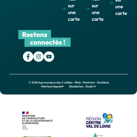
sur
sur
une
une
une
carte
carte
carte
Restons
connectés !
© 2026 Agrocampus des 2 vallées - Blois • Montoire • Vendôme
Mentions légales
Réalisation : Ekole.fr