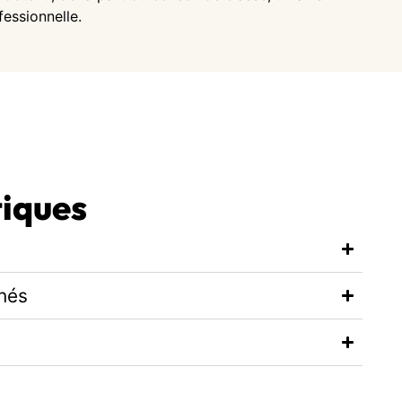
essionnelle.
tiques
hés