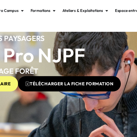
gro Campus
Formations
Ateliers & Exploitations
Espace entr
 PAYSAGERS
 Pro NJPF
SAGE FORÊT
AIRE
TÉLÉCHARGER LA FICHE FORMATION