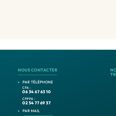
NOUS CONTACTER
N
T
PAR TÉLÉPHONE
CFA :
06 34 67 63 10
CFPPA :
02 54 77 69 37
PAR MAIL