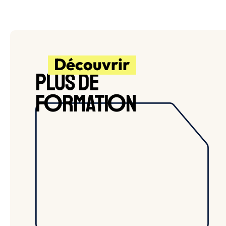
Découvrir
PLUS DE
O
O
F
RMATI
N
BLOIS
APPRENTISSAGE
CAPa Jardinier Paysagiste
AMÉNAGEMENTS PAYSAGERS
VOIR LA FORMATION