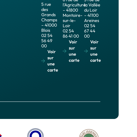
5 rue
l’Agriculture
la Vallée
des
– 41800
du Loir
Grands
Montoire-
– 41100
Champs
sur-le-
Areines
– 41000
Loir
02 54
Blois
02 54
67 44
02 54
86 41 00
00
56 49
Voir
Voir
00
sur
sur
Voir
une
une
sur
carte
carte
une
carte