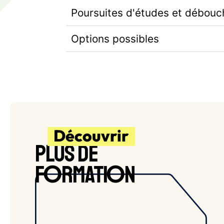
Poursuites d'études et débouc
Options possibles
Découvrir
PLUS DE
O
O
F
RMATI
N
BLOIS
APPRENTISSAGE