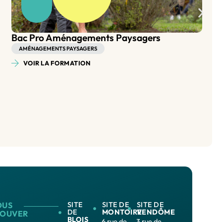
BP Aménagement Paysager
AMÉNAGEMENTS PAYSAGERS
VOIR LA FORMATION
OUS
SITE
SITE DE
SITE DE
DE
MONTOIRE
VENDÔME
ROUVER
BLOIS
6 rue de
3 rue de