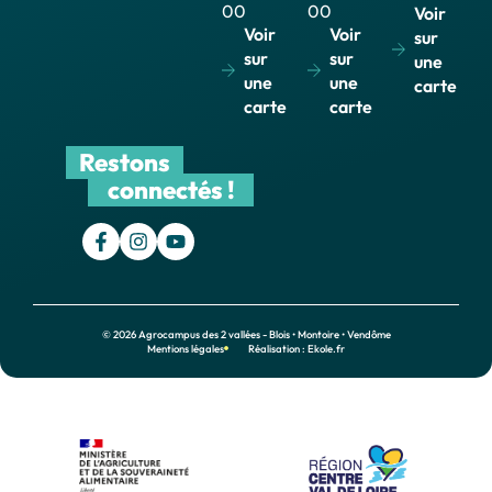
00
00
Voir
Voir
Voir
sur
sur
sur
une
une
une
carte
carte
carte
Restons
connectés !
© 2026 Agrocampus des 2 vallées - Blois • Montoire • Vendôme
Mentions légales
Réalisation : Ekole.fr