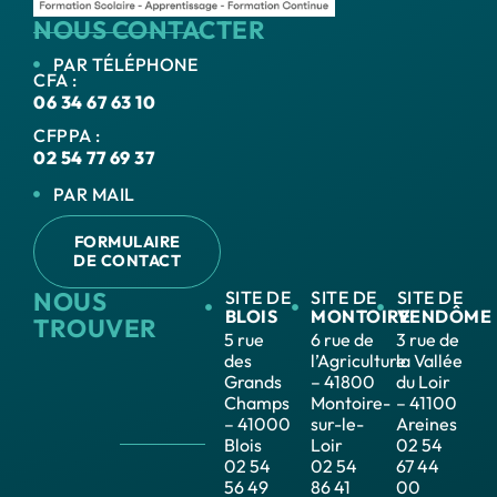
NOUS CONTACTER
PAR TÉLÉPHONE
CFA :
06 34 67 63 10
CFPPA :
02 54 77 69 37
PAR MAIL
FORMULAIRE
DE CONTACT
NOUS
SITE DE
SITE DE
SITE DE
BLOIS
MONTOIRE
VENDÔME
TROUVER
5 rue
6 rue de
3 rue de
des
l’Agriculture
la Vallée
Grands
– 41800
du Loir
Champs
Montoire-
– 41100
– 41000
sur-le-
Areines
Blois
Loir
02 54
02 54
02 54
67 44
56 49
86 41
00