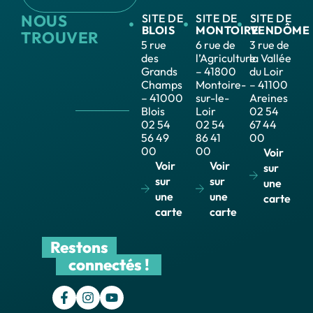
NOUS
SITE DE
SITE DE
SITE DE
BLOIS
MONTOIRE
VENDÔME
TROUVER
5 rue
6 rue de
3 rue de
des
l’Agriculture
la Vallée
Grands
– 41800
du Loir
Champs
Montoire-
– 41100
– 41000
sur-le-
Areines
Blois
Loir
02 54
02 54
02 54
67 44
56 49
86 41
00
00
00
Voir
Voir
Voir
sur
sur
sur
une
une
une
carte
carte
carte
Restons
connectés !