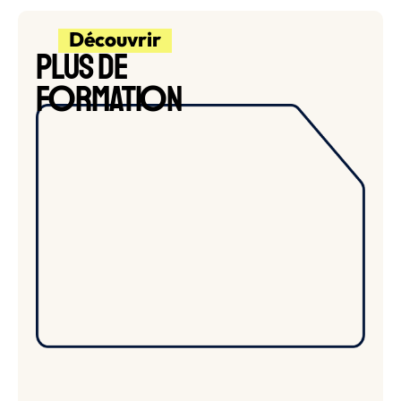
Découvrir
PLUS DE
O
O
F
RMATI
N