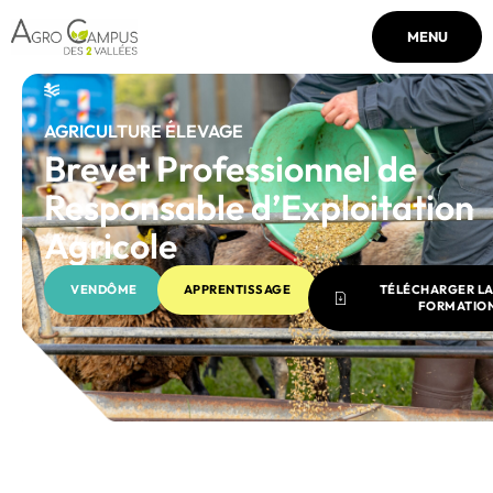
MENU
AGRICULTURE ÉLEVAGE
Brevet Professionnel de
Responsable d’Exploitation
Agricole
VENDÔME
APPRENTISSAGE
TÉLÉCHARGER LA
FORMATIO