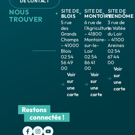
DE CONTACT
NOUS
SITE DE
SITE DE
SITE DE
BLOIS
MONTOIRE
VENDÔME
TROUVER
5 rue
6 rue de
3 rue de
des
l’Agriculture
la Vallée
Grands
– 41800
du Loir
Champs
Montoire-
– 41100
– 41000
sur-le-
Areines
Blois
Loir
02 54
02 54
02 54
67 44
56 49
86 41
00
00
00
Voir
Voir
Voir
sur
sur
sur
une
une
une
carte
carte
carte
Restons
connectés !