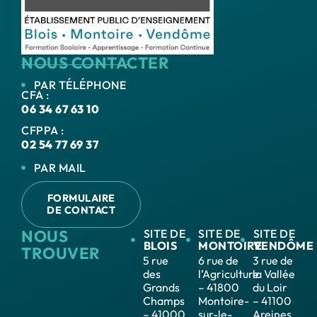
NOUS CONTACTER
PAR TÉLÉPHONE
CFA :
06 34 67 63 10
CFPPA :
02 54 77 69 37
PAR MAIL
FORMULAIRE
DE CONTACT
NOUS
SITE DE
SITE DE
SITE DE
BLOIS
MONTOIRE
VENDÔME
TROUVER
5 rue
6 rue de
3 rue de
des
l’Agriculture
la Vallée
Grands
– 41800
du Loir
Champs
Montoire-
– 41100
– 41000
sur-le-
Areines