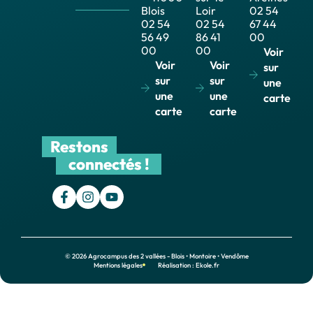
Blois
Loir
02 54
02 54
02 54
67 44
56 49
86 41
00
00
00
Voir
Voir
Voir
sur
sur
sur
une
une
une
carte
carte
carte
Restons
connectés !
© 2026 Agrocampus des 2 vallées - Blois • Montoire • Vendôme
Mentions légales
Réalisation : Ekole.fr