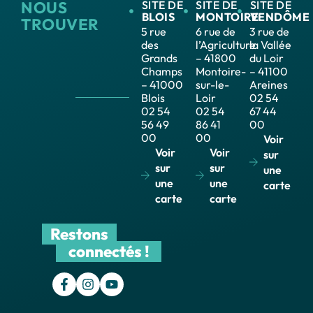
NOUS
SITE DE
SITE DE
SITE DE
BLOIS
MONTOIRE
VENDÔME
TROUVER
5 rue
6 rue de
3 rue de
des
l’Agriculture
la Vallée
Grands
– 41800
du Loir
Champs
Montoire-
– 41100
– 41000
sur-le-
Areines
Blois
Loir
02 54
02 54
02 54
67 44
56 49
86 41
00
00
00
Voir
Voir
Voir
sur
sur
sur
une
une
une
carte
carte
carte
Restons
connectés !