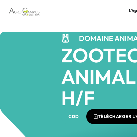
L'A
DOMAINE ANIMA
ZOOTEC
ANIMAL
H/F
CDD
TÉLÉCHARGER L'