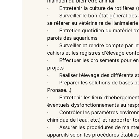
maintien du bien-être animal
· Entretenir la culture de rotifères (n
· Surveiller le bon état général des 
se référer au vétérinaire de l’animaleri
· Entretien quotidien du matériel d’él
parois des aquariums
· Surveiller et rendre compte par info
cahiers et les registres d'élevage conf
· Effectuer les croisements pour ent
projets
· Réaliser l’élevage des différents 
· Préparer les solutions de bases pou
Pronase...)
· Entretenir les lieux d’hébergement 
éventuels dysfonctionnements au resp
· Contrôler les paramètres environne
chimique de l’eau, etc.) et rapporter t
· Assurer les procédures de maintenan
appareils selon les procédures établies