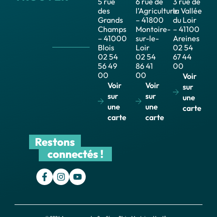
5 rue
6 rue de
3 rue de
des
l’Agriculture
la Vallée
Grands
– 41800
du Loir
Champs
Montoire-
– 41100
– 41000
sur-le-
Areines
Blois
Loir
02 54
02 54
02 54
67 44
56 49
86 41
00
00
00
Voir
Voir
Voir
sur
sur
sur
une
une
une
carte
carte
carte
Restons
connectés !